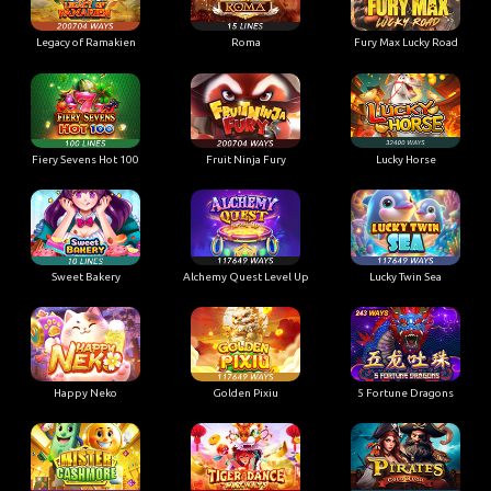
Legacy of Ramakien
Roma
Fury Max Lucky Road
Fiery Sevens Hot 100
Fruit Ninja Fury
Lucky Horse
Sweet Bakery
Alchemy Quest Level Up
Lucky Twin Sea
Happy Neko
Golden Pixiu
5 Fortune Dragons