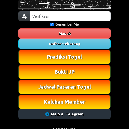
Remember Me
Masuk
Daftar Sekarang
Prediksi Togel
Bukti JP
Jadwal Pasaran Togel
Keluhan Member
Main di Telegram
Desktop
Wap