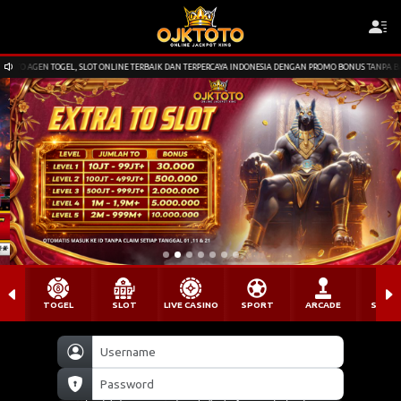
L, SLOT ONLINE TERBAIK DAN TERPERCAYA INDONESIA DENGAN PROMO BONUS TANPA BATAS DAN DISKON T
TOGEL
SLOT
LIVE CASINO
SPORT
ARCADE
SABU