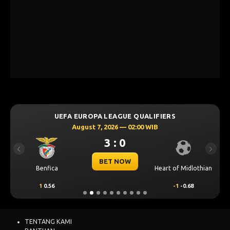
UEFA EUROPA LEAGUE QUALIFIERS
August 7, 2026 — 02:00 WIB
3 : 0
Previous
Next
BET NOW
Benfica
Heart of Midlothian
1
0.56
-1
-0.68
TENTANG KAMI