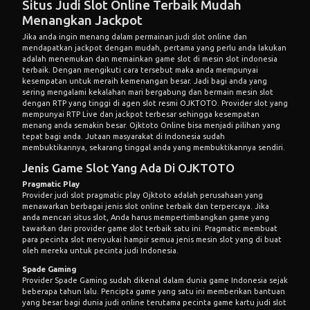
Situs Judi Slot Online Terbaik Mudah
Menangkan Jackpot
Jika anda ingin menang dalam permainan judi slot online dan
mendapatkan jackpot dengan mudah, pertama yang perlu anda lakukan
adalah menemukan dan memainkan game slot di mesin slot indonesia
terbaik. Dengan mengikuti cara tersebut maka anda mempunyai
kesempatan untuk meraih kemenangan besar. Jadi bagi anda yang
sering mengalami kekalahan mari bergabung dan bermain mesin slot
dengan RTP yang tinggi di agen slot resmi OJKTOTO. Provider slot yang
mempunyai RTP Live dan jackpot terbesar sehingga kesempatan
menang anda semakin besar. Ojktoto Online bisa menjadi pilihan yang
tepat bagi anda. Jutaan masyarakat di Indonesia sudah
membuktikannya, sekarang tinggal anda yang membuktikannya sendiri.
Jenis Game Slot Yang Ada Di OJKTOTO
Pragmatic Play
Provider judi slot pragmatic play Ojktoto adalah perusahaan yang
menawarkan berbagai jenis slot online terbaik dan terpercaya. Jika
anda mencari situs slot, Anda harus mempertimbangkan game yang
tawarkan dari provider game slot terbaik satu ini. Pragmatic membuat
para pecinta slot menyukai hampir semua jenis mesin slot yang di buat
oleh mereka untuk pecinta judi Indonesia.
Spade Gaming
Provider Spade Gaming sudah dikenal dalam dunia game Indonesia sejak
beberapa tahun lalu. Pencipta game yang satu ini memberikan bantuan
yang besar bagi dunia judi online terutama pecinta game kartu judi slot