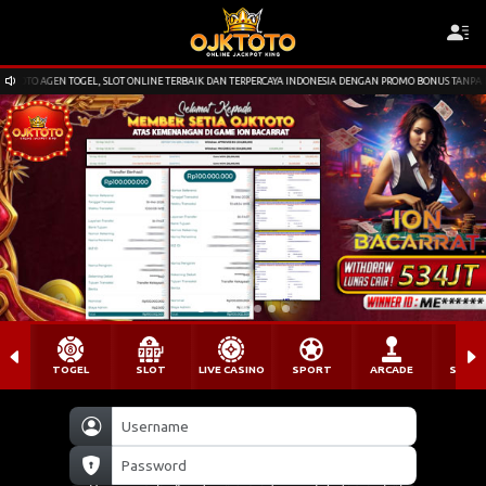
O AGEN TOGEL, SLOT ONLINE TERBAIK DAN TERPERCAYA INDONESIA DENGAN PROMO BONUS TANPA BATAS D
TOGEL
SLOT
LIVE CASINO
SPORT
ARCADE
SABU