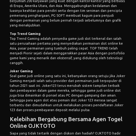
berjumlah 200 karyawan yang kuat dengan kantor-kantor yang berbasis
di Eropa, Amerika Utara, dan Asia. Menggabungkan kedalaman dan
luasnya keahlian para pendiri serta dengan tim seniman dan pencipta
pemenang penghargaan, PG SOFT membuat kagum para penjudi
dengan permainan yang belum pernah terjadi sebelumnya dan grafik
yang menakjubkan.
Top Trend Gaming
Top Trend Gaming adalah penyedia game judi slot terkenal dan salah
satu perusahaan pertama yang menyediakan permainan slot online ke
Asia, pasar permainan yang tumbuh paling cepat. TOP TREND telah
menjadi Pionir sejati dalam menggerakkan pasar Asia dengan portofolio
game kami yang menarik dan ekstensif, yang didukung oleh teknologi
canggih.
Joker Gaming
Soal game judi online yang satu ini, kebanyakan orang setuju jika Joker
Gaming menjadi salah satu provider dari permainan judi terpopuler di
tahun 2021 saat ini. Joker123 terus merubah sistem tampilan terbaik
dan pembayaran dalam game mereka, sehingga game judi online slot
juga bisa dimainkan di ponsel atau PC dengan gampang dan aman.
Sehingga para agen slot atau pemain slot Joker 123 merasa sangat
terbantu dan dimudahkan untuk melakukan proses pendaftaran Joker
123 dan proses pembayaran deposit melalui pulsa.
Kelebihan Bergabung Bersama Agen Togel
Online OJKTOTO
Siapa yang tidak tertarik dengan diskon dan hadiah? OJKTOTO hadir