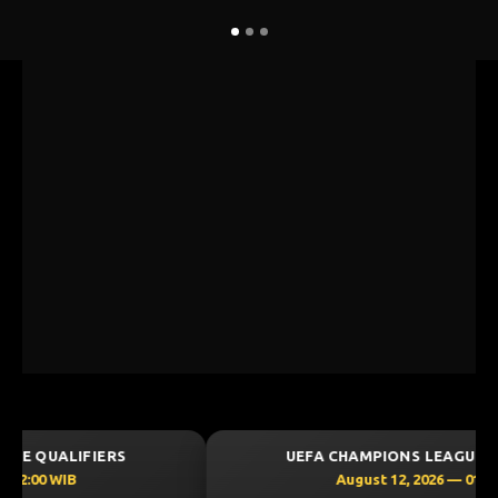
UEFA CHAMPIONS LEAGUE QUALIFIERS
August 12, 2026 — 01:30 WIB