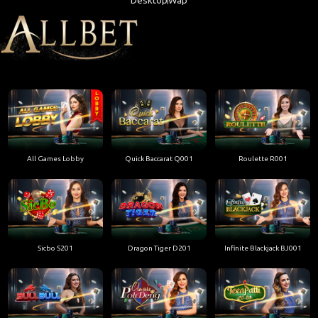
All Games Lobby
Quick Baccarat Q001
Roulette R001
Sicbo S201
Dragon Tiger D201
Infinite Blackjack BJ001