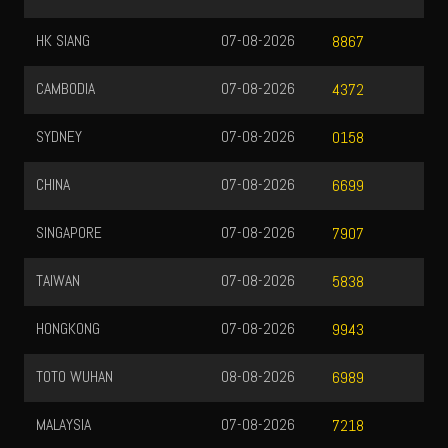
07-08-2026
TOTOMACAU 1300
0
8867
07-08-2026
TOTOMACAU 1600
0
4372
07-08-2026
TOTOMACAU 1900
0
0158
07-08-2026
TOTOMACAU 2200
0
6699
07-08-2026
TOTOMACAU 2300
0
7907
07-08-2026
LUKSEMBURG 1
0
5838
07-08-2026
LUKSEMBURG 2
0
9943
08-08-2026
LUKSEMBURG 3
0
6989
07-08-2026
LUKSEMBURG 4
0
7218