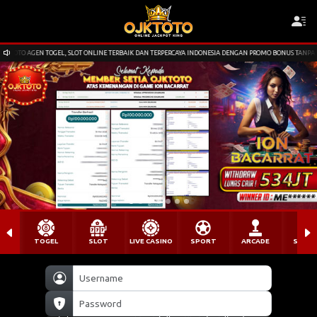
O AGEN TOGEL, SLOT ONLINE TERBAIK DAN TERPERCAYA INDONESIA DENGAN PROMO BONUS TANPA BATAS D
TOGEL
SLOT
LIVE CASINO
SPORT
ARCADE
SABU