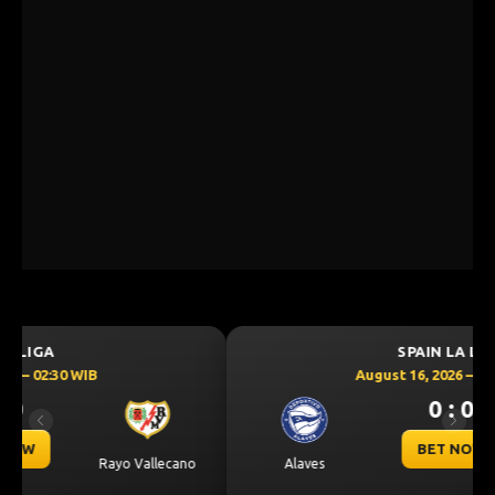
SPAIN LA LIGA
August 16, 2026 — 00:30 WIB
0 : 0
Previous
Next
BET NOW
Alaves
Getafe