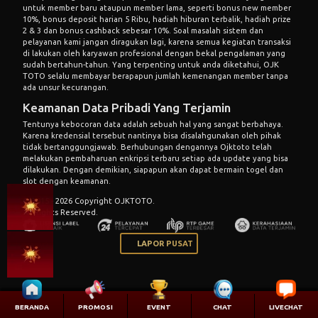
untuk member baru ataupun member lama, seperti bonus new member
10%, bonus deposit harian 5 Ribu, hadiah hiburan terbalik, hadiah prize
2 & 3 dan bonus cashback sebesar 10%. Soal masalah sistem dan
pelayanan kami jangan diragukan lagi, karena semua kegiatan transaksi
di lakukan oleh karyawan profesional dengan bekal pengalaman yang
sudah bertahun-tahun. Yang terpenting untuk anda diketahui, OJK
TOTO selalu membayar berapapun jumlah kemenangan member tanpa
ada unsur kecurangan.
Keamanan Data Pribadi Yang Terjamin
Tentunya kebocoran data adalah sebuah hal yang sangat berbahaya.
Karena kredensial tersebut nantinya bisa disalahgunakan oleh pihak
tidak bertanggungjawab. Berhubungan dengannya Ojktoto telah
melakukan pembaharuan enkripsi terbaru setiap ada update yang bisa
dilakukan. Dengan demikian, siapapun akan dapat bermain togel dan
slot dengan keamanan.
© 2015 - 2026 Copyright OJKTOTO.
All Rights Reserved.
LAPOR PUSAT
BERANDA
PROMOSI
EVENT
CHAT
LIVECHAT