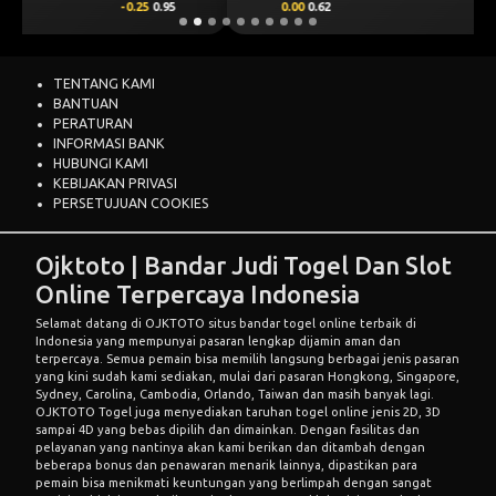
0.00
0.62
0.00
-0.72
TENTANG KAMI
BANTUAN
PERATURAN
INFORMASI BANK
HUBUNGI KAMI
KEBIJAKAN PRIVASI
PERSETUJUAN COOKIES
Ojktoto | Bandar Judi Togel Dan Slot
Online Terpercaya Indonesia
Selamat datang di
OJKTOTO
situs bandar togel online terbaik di
Indonesia yang mempunyai pasaran lengkap dijamin aman dan
terpercaya. Semua pemain bisa memilih langsung berbagai jenis pasaran
yang kini sudah kami sediakan, mulai dari pasaran Hongkong, Singapore,
Sydney, Carolina, Cambodia, Orlando, Taiwan dan masih banyak lagi.
OJKTOTO Togel juga menyediakan taruhan togel online jenis 2D, 3D
sampai 4D yang bebas dipilih dan dimainkan. Dengan fasilitas dan
pelayanan yang nantinya akan kami berikan dan ditambah dengan
beberapa bonus dan penawaran menarik lainnya, dipastikan para
pemain bisa menikmati keuntungan yang berlimpah dengan sangat