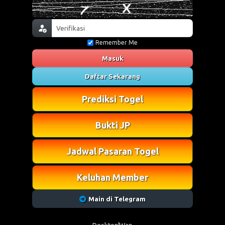
Remember Me
Masuk
Daftar Sekarang
Prediksi Togel
Bukti JP
Jadwal Pasaran Togel
Keluhan Member
Main di Telegram
Desktop
Wap