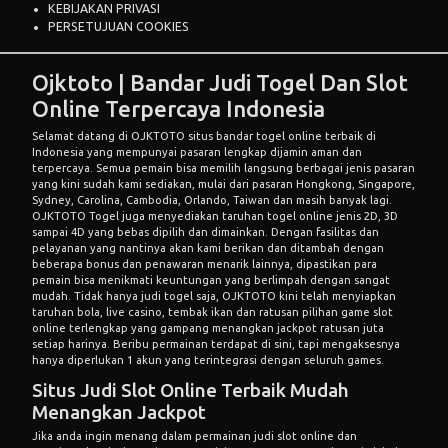
KEBIJAKAN PRIVASI
PERSETUJUAN COOKIES
Ojktoto | Bandar Judi Togel Dan Slot
Online Terpercaya Indonesia
Selamat datang di
OJKTOTO
situs bandar togel online terbaik di
Indonesia yang mempunyai pasaran lengkap dijamin aman dan
terpercaya. Semua pemain bisa memilih langsung berbagai jenis pasaran
yang kini sudah kami sediakan, mulai dari pasaran Hongkong, Singapore,
Sydney, Carolina, Cambodia, Orlando, Taiwan dan masih banyak lagi.
OJKTOTO Togel juga menyediakan taruhan togel online jenis 2D, 3D
sampai 4D yang bebas dipilih dan dimainkan. Dengan fasilitas dan
pelayanan yang nantinya akan kami berikan dan ditambah dengan
beberapa bonus dan penawaran menarik lainnya, dipastikan para
pemain bisa menikmati keuntungan yang berlimpah dengan sangat
mudah. Tidak hanya judi togel saja, OJKTOTO kini telah menyiapkan
taruhan bola, live casino, tembak ikan dan ratusan pilihan game slot
online terlengkap yang gampang menangkan jackpot ratusan juta
setiap harinya. Beribu permainan terdapat di sini, tapi mengaksesnya
hanya diperlukan 1 akun yang terintegrasi dengan seluruh games.
Situs Judi Slot Online Terbaik Mudah
Menangkan Jackpot
Jika anda ingin menang dalam permainan judi slot online dan