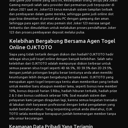
Soal game judi online yang satu ini, kebanyakan orang setuju jika Joker
Gaming menjadi salah satu provider dari permainan judi terpopuler di
tahun 2021 saat ini. Joker123 terus merubah sistem tampilan terbaik
dan pembayaran dalam game mereka, sehingga game judi online slot
juga bisa dimainkan di ponsel atau PC dengan gampang dan aman.
Sehingga para agen slot atau pemain slot Joker 123 merasa sangat
terbantu dan dimudahkan untuk melakukan proses pendaftaran Joker
123 dan proses pembayaran deposit melalui pulsa.
Kelebihan Bergabung Bersama Agen Togel
Online OJKTOTO
Siapa yang tidak tertarik dengan diskon dan hadiah? OJKTOTO hadir
sebagai situs judi togel online dengan banyak kelebihan. Salah satu
kelebihan dari OJKTOTO adalah mempunyai diskon terbesar untuk
semua pasaran situs togel seperti 4D 66.5%, 3D 59.5% dan 2D 29.5%,
dengan jumlah potongan begitu besar tentunya anda akan memiliki
keuntungan lebih dengan bergabung bersama kami. OJKTOTO yang
merupakan agen togel terpercaya tentu akan memberikan yang terbaik
untuk member baru ataupun member lama, seperti bonus new member
10%, bonus deposit harian 5 Ribu, hadiah hiburan terbalik, hadiah prize
2 & 3 dan bonus cashback sebesar 10%. Soal masalah sistem dan
pelayanan kami jangan diragukan lagi, karena semua kegiatan transaksi
di lakukan oleh karyawan profesional dengan bekal pengalaman yang
sudah bertahun-tahun. Yang terpenting untuk anda diketahui, OJK
TOTO selalu membayar berapapun jumlah kemenangan member tanpa
ada unsur kecurangan.
Keamanan Data Pribadi Yang Terjamin