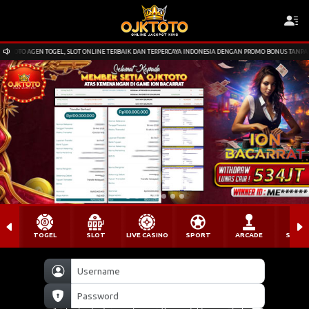
OTO AGEN TOGEL, SLOT ONLINE TERBAIK DAN TERPERCAYA INDONESIA DENGAN PROMO BONUS TANPA BATAS
TOGEL
SLOT
LIVE CASINO
SPORT
ARCADE
SABU