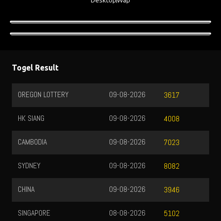
Togel Result
OREGON LOTTERY
09-08-2026
3617
HK SIANG
09-08-2026
4008
CAMBODIA
09-08-2026
7023
SYDNEY
09-08-2026
8082
CHINA
09-08-2026
3946
SINGAPORE
08-08-2026
5102