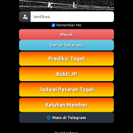
Remember Me
Masuk
Daftar Sekarang
Prediksi Togel
Bukti JP
Jadwal Pasaran Togel
Keluhan Member
Main di Telegram
Desktop
Wap