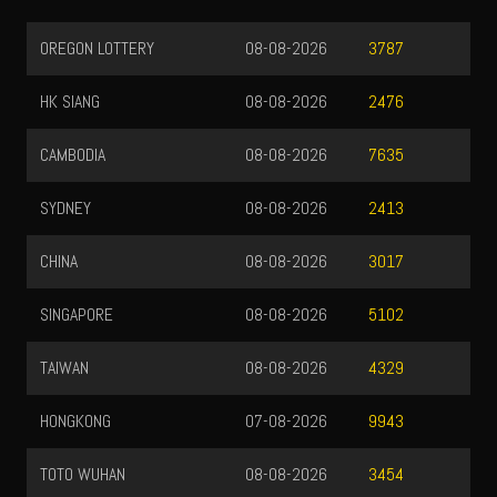
LOTTERY
08-08-2026
TOTOMACAU 000
3787
G
08-08-2026
TOTOMACAU 130
2476
A
08-08-2026
TOTOMACAU 160
7635
08-08-2026
TOTOMACAU 190
2413
08-08-2026
TOTOMACAU 220
3017
RE
08-08-2026
TOTOMACAU 230
5102
08-08-2026
LUKSEMBURG 1
4329
NG
07-08-2026
LUKSEMBURG 2
9943
HAN
08-08-2026
LUKSEMBURG 3
3454