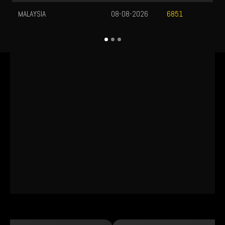
A
08-08-2026
LUKSEMBURG 4
6851