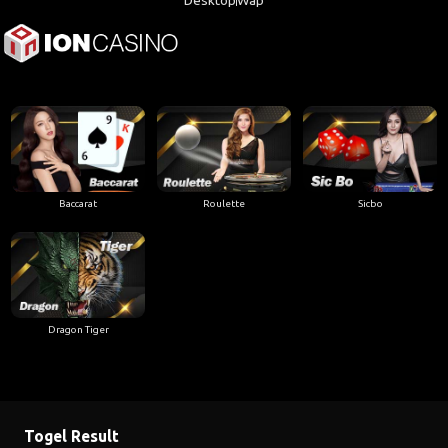
Baccarat
Roulette
Sicbo
Dragon Tiger
Togel Result