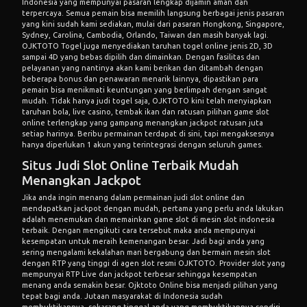
Indonesia yang mempunyai pasaran lengkap dijamin aman dan
terpercaya. Semua pemain bisa memilih langsung berbagai jenis pasaran
yang kini sudah kami sediakan, mulai dari pasaran Hongkong, Singapore,
Sydney, Carolina, Cambodia, Orlando, Taiwan dan masih banyak lagi.
OJKTOTO Togel juga menyediakan taruhan togel online jenis 2D, 3D
sampai 4D yang bebas dipilih dan dimainkan. Dengan fasilitas dan
pelayanan yang nantinya akan kami berikan dan ditambah dengan
beberapa bonus dan penawaran menarik lainnya, dipastikan para
pemain bisa menikmati keuntungan yang berlimpah dengan sangat
mudah. Tidak hanya judi togel saja, OJKTOTO kini telah menyiapkan
taruhan bola, live casino, tembak ikan dan ratusan pilihan game slot
online terlengkap yang gampang menangkan jackpot ratusan juta
setiap harinya. Beribu permainan terdapat di sini, tapi mengaksesnya
hanya diperlukan 1 akun yang terintegrasi dengan seluruh games.
Situs Judi Slot Online Terbaik Mudah
Menangkan Jackpot
Jika anda ingin menang dalam permainan judi slot online dan
mendapatkan jackpot dengan mudah, pertama yang perlu anda lakukan
adalah menemukan dan memainkan game slot di mesin slot indonesia
terbaik. Dengan mengikuti cara tersebut maka anda mempunyai
kesempatan untuk meraih kemenangan besar. Jadi bagi anda yang
sering mengalami kekalahan mari bergabung dan bermain mesin slot
dengan RTP yang tinggi di agen slot resmi OJKTOTO. Provider slot yang
mempunyai RTP Live dan jackpot terbesar sehingga kesempatan
menang anda semakin besar. Ojktoto Online bisa menjadi pilihan yang
tepat bagi anda. Jutaan masyarakat di Indonesia sudah
membuktikannya, sekarang tinggal anda yang membuktikannya sendiri.