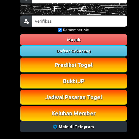
Remember Me
Masuk
Daftar Sekarang
Prediksi Togel
Bukti JP
Jadwal Pasaran Togel
Keluhan Member
Main di Telegram