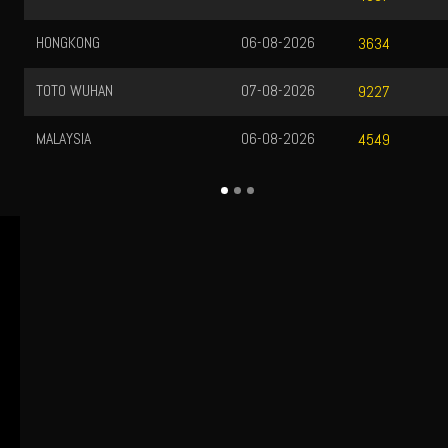
06-08-2026
LUKSEMBURG 2
3634
07-08-2026
LUKSEMBURG 3
9227
06-08-2026
LUKSEMBURG 4
4549