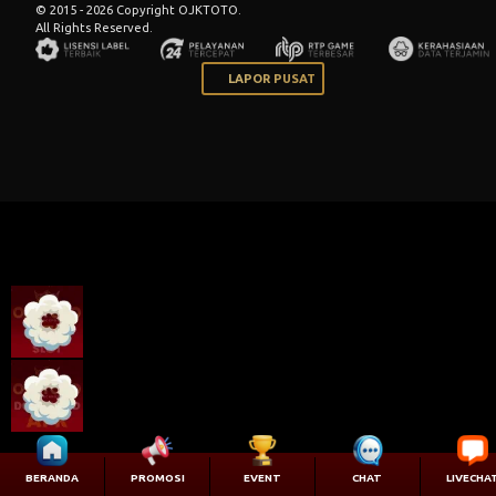
© 2015 - 2026 Copyright OJKTOTO.
All Rights Reserved.
LAPOR PUSAT
BERANDA
PROMOSI
EVENT
CHAT
LIVECHA