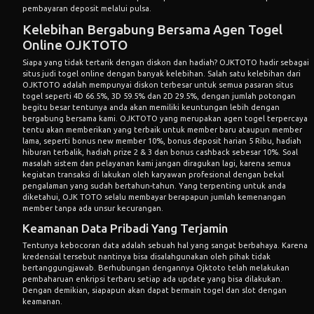
pembayaran deposit melalui pulsa.
Kelebihan Bergabung Bersama Agen Togel
Online OJKTOTO
Siapa yang tidak tertarik dengan diskon dan hadiah? OJKTOTO hadir sebagai
situs judi togel online dengan banyak kelebihan. Salah satu kelebihan dari
OJKTOTO adalah mempunyai diskon terbesar untuk semua pasaran situs
togel seperti 4D 66.5%, 3D 59.5% dan 2D 29.5%, dengan jumlah potongan
begitu besar tentunya anda akan memiliki keuntungan lebih dengan
bergabung bersama kami. OJKTOTO yang merupakan agen togel terpercaya
tentu akan memberikan yang terbaik untuk member baru ataupun member
lama, seperti bonus new member 10%, bonus deposit harian 5 Ribu, hadiah
hiburan terbalik, hadiah prize 2 & 3 dan bonus cashback sebesar 10%. Soal
masalah sistem dan pelayanan kami jangan diragukan lagi, karena semua
kegiatan transaksi di lakukan oleh karyawan profesional dengan bekal
pengalaman yang sudah bertahun-tahun. Yang terpenting untuk anda
diketahui, OJK TOTO selalu membayar berapapun jumlah kemenangan
member tanpa ada unsur kecurangan.
Keamanan Data Pribadi Yang Terjamin
Tentunya kebocoran data adalah sebuah hal yang sangat berbahaya. Karena
kredensial tersebut nantinya bisa disalahgunakan oleh pihak tidak
bertanggungjawab. Berhubungan dengannya Ojktoto telah melakukan
pembaharuan enkripsi terbaru setiap ada update yang bisa dilakukan.
Dengan demikian, siapapun akan dapat bermain togel dan slot dengan
keamanan.