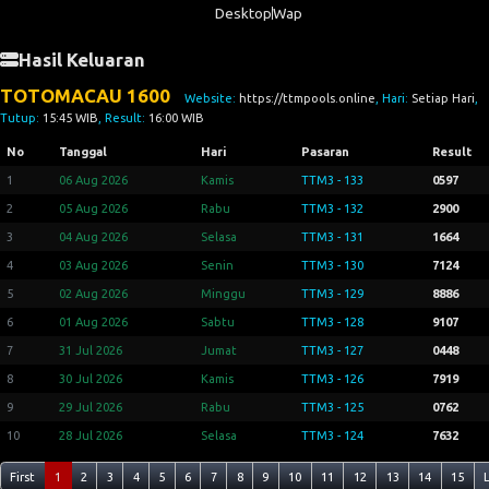
Desktop
Wap
Hasil Keluaran
TOTOMACAU 1600
Website:
https://ttmpools.online
, Hari:
Setiap Hari
,
Tutup:
15:45 WIB
, Result:
16:00 WIB
No
Tanggal
Hari
Pasaran
Result
1
06 Aug 2026
Kamis
TTM3 - 133
0597
2
05 Aug 2026
Rabu
TTM3 - 132
2900
3
04 Aug 2026
Selasa
TTM3 - 131
1664
4
03 Aug 2026
Senin
TTM3 - 130
7124
5
02 Aug 2026
Minggu
TTM3 - 129
8886
6
01 Aug 2026
Sabtu
TTM3 - 128
9107
7
31 Jul 2026
Jumat
TTM3 - 127
0448
8
30 Jul 2026
Kamis
TTM3 - 126
7919
9
29 Jul 2026
Rabu
TTM3 - 125
0762
10
28 Jul 2026
Selasa
TTM3 - 124
7632
First
1
2
3
4
5
6
7
8
9
10
11
12
13
14
15