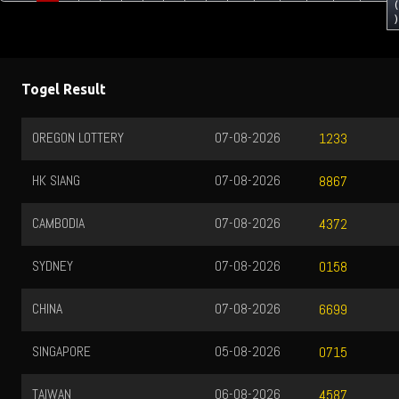
(
)
Togel Result
RY
07-08-2026
TOTOMACAU 0000
1233
07-08-2026
TOTOMACAU 1300
8867
07-08-2026
TOTOMACAU 1600
4372
07-08-2026
TOTOMACAU 1900
0158
07-08-2026
TOTOMACAU 2200
6699
05-08-2026
TOTOMACAU 2300
0715
06-08-2026
LUKSEMBURG 1
4587