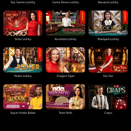
Top Games Lobby
Game Shows Lobby
Baccarat Lobby
Sicbo Lobby
Roulette Lobby
Blackjack Lobby
Poker Lobby
Dragon Tiger
Fan Tan
Super Andar Bahar
Teen Patti
Craps