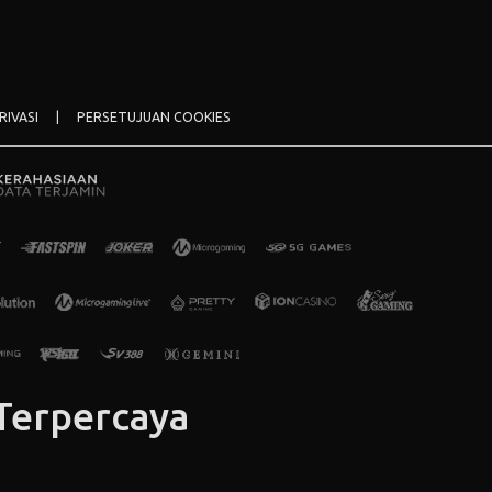
RIVASI
|
PERSETUJUAN COOKIES
 Terpercaya