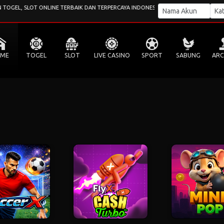
 SLOT ONLINE TERBAIK DAN TERPERCAYA INDONESIA DENGAN PROMO BONUS TANPA 
ME
TOGEL
SLOT
LIVE CASINO
SPORT
SABUNG
ARC