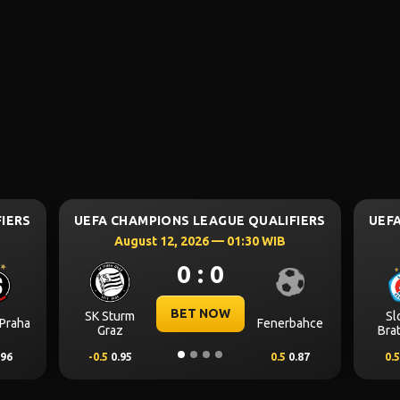
26
7/8/2026
7/8/2026
7/8/2026
8/8/2026
8
 MID
LIECHTENS EVE
KYNDERS MID
KYNDERS EVE
SYDNEY LOTTO
HONG
88
0594
3409
9418
3712
26
7/8/2026
8/8/2026
7/8/2026
7/8/2026
IERS
E-FOOTBALL F24 ELITE CLUB FRIENDLY
E-FO
August 8, 2026 — 11:00 WIB
1 : 1
BET NOW
Saint-
e-Newcastle
e-Sevilla
e-Rea
oise
United
1.00
0.25
0.65
-0.25
-0.89
0.0