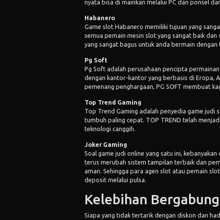
nyata bisa di mainkan melalui PC dan ponsel dan 
Habanero
Game slot Habanero memiliki tujuan yang sang
semua pemain mesin slot yang sangat baik dan se
yang sangat bagus untuk anda bermain dengan 
Pg Soft
Pg Soft adalah perusahaan pencipta permainan s
dengan kantor-kantor yang berbasis di Eropa, 
pemenang penghargaan, PG SOFT membuat kagum
Top Trend Gaming
Top Trend Gaming adalah penyedia game judi sl
tumbuh paling cepat. TOP TREND telah menjadi 
teknologi canggih.
Joker Gaming
Soal game judi online yang satu ini, kebanyakan 
terus merubah sistem tampilan terbaik dan pem
aman. Sehingga para agen slot atau pemain sl
deposit melalui pulsa.
Kelebihan Bergabun
Siapa yang tidak tertarik dengan diskon dan ha