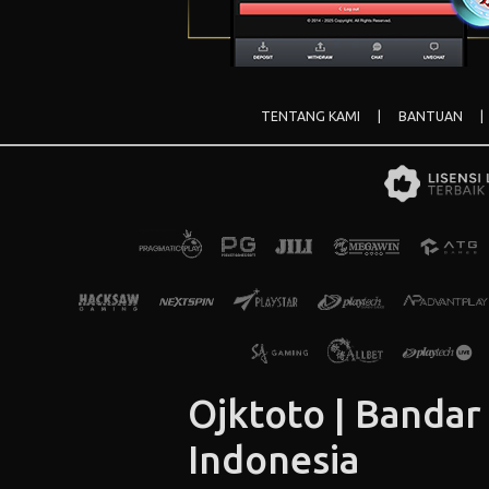
TENTANG KAMI
|
BANTUAN
|
Ojktoto | Bandar
Indonesia