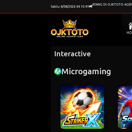
SELAMAT DATANG DI OJKTOTO AGEN TOGEL,
Sabtu 8/08/2026 04:10:42
HO
Interactive
Microgaming